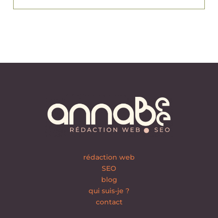
rédaction web
SEO
blog
qui suis-je ?
contact